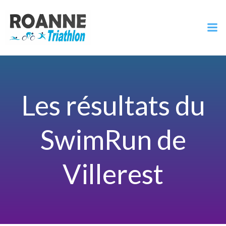
Aller
au
contenu
Les résultats du
SwimRun de
Villerest